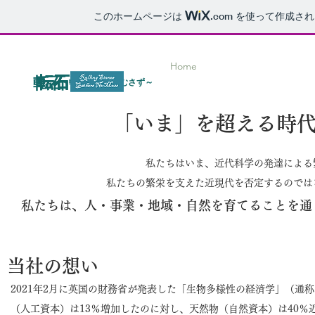
このホームページは
.com
を使って作成され
Home
転石
転石
転石
転石
転石
転石
転石
転石
転石
​～転がる石に苔むさず～
「いま」を超える時
私たちはいま、近代科学の発達による
私たちの繁栄を支えた近現代を否定するのでは
私たちは、人・事業・地域・自然を育てることを通
当社の想い
2021年2月に英国の財務省が発表した「生物多様性の経済学」（通称
（人工資本）は13％増加したのに対し、天然物（自然資本）は40